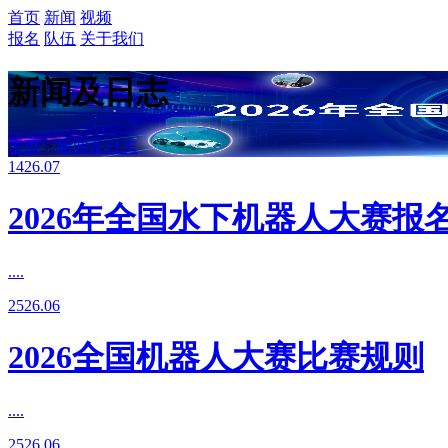
首页
新闻
视频
报名
队伍
关于我们
新闻及日志
主页
>
新闻及日志
14
26.07
2026年全国水下机器人大赛报
....
25
26.06
2026全国机器人大赛比赛规则
....
25
26.06