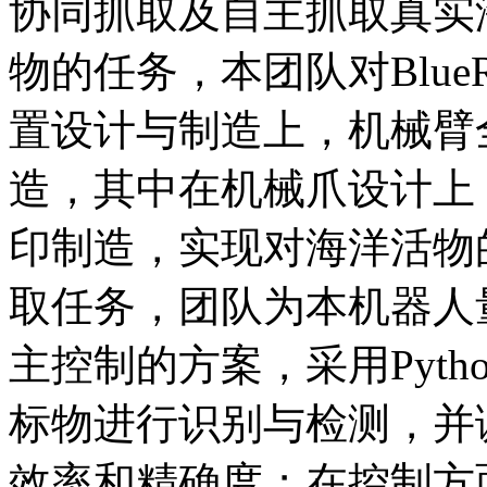
协同抓取及自主抓取真实
物的任务，本团队对Blu
置设计与制造上，机械臂
造，其中在机械爪设计上
印制造，实现对海洋活物
取任务，团队为本机器人
主控制的方案，采用Python+
标物进行识别与检测，并
效率和精确度；在控制方