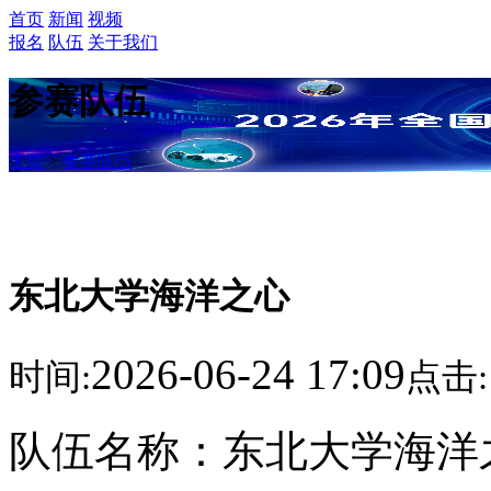
首页
新闻
视频
报名
队伍
关于我们
参赛队伍
主页
>
参赛队伍
东北大学海洋之心
2026-06-24 17:09
时间:
点击:
队伍名称：东北大学海洋